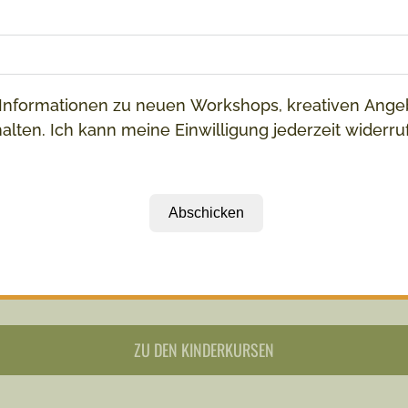
Mehr Infos
ALLE WORKSHOPTHEMEN
Informationen zu neuen Workshops, kreativen Ange
alten. Ich kann meine Einwilligung jederzeit widerru
Unsere Kurse
Abschicken
se für Kinder – bunte Projekte, schon für 
ZU DEN KINDERKURSEN